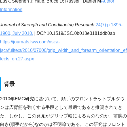
Lusk, Stephen J; Hale, Bruce D; Russell, Daniel M
Author
Information
Journal of Strength and Conditioning Research
24(7):p 1895-
1900, July 2010.
|
DOI:
10.1519/JSC.0b013e3181ddb0ab
https://journals.lww.com/nsca-
jscr/fulltext/2010/07000/grip_width_and_forearm_orientation_ef
fects_on.27.aspx
背景
2010年EMG研究に基づいて、順手のフロントラットプルダウ
ンは広背筋を強くする手段として最適であると推奨されてき
た。しかし、この発見がグリップ幅によるものなのか、前腕の
向き(順手だから)なのかは不明瞭である。この研究はフロント